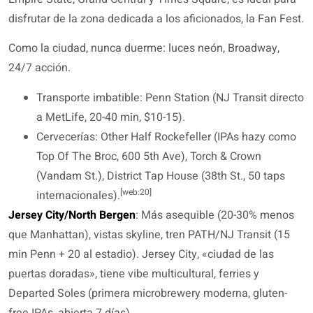
disfrutar de la zona dedicada a los aficionados, la Fan Fest.
Como la ciudad, nunca duerme: luces neón, Broadway,
24/7 acción.
Transporte imbatible: Penn Station (NJ Transit directo
a MetLife, 20-40 min, $10-15).
Cervecerías: Other Half Rockefeller (IPAs hazy como
Top Of The Broc, 600 5th Ave), Torch & Crown
(Vandam St.), District Tap House (38th St., 50 taps
[web:20]
internacionales).
Jersey City/North Bergen
: Más asequible (20-30% menos
que Manhattan), vistas skyline, tren PATH/NJ Transit (15
min Penn + 20 al estadio). Jersey City, «ciudad de las
puertas doradas», tiene vibe multicultural, ferries y
Departed Soles (primera microbrewery moderna, gluten-
free IPAs, abierta 7 días).