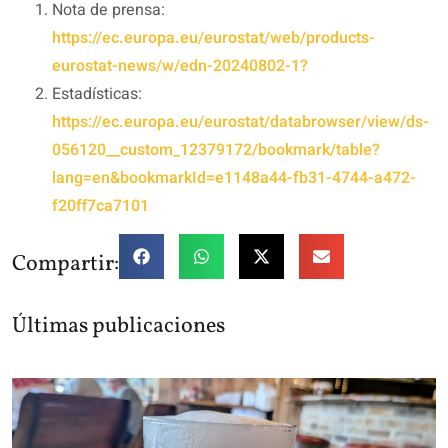
Nota de prensa:
https://ec.europa.eu/eurostat/web/products-
eurostat-news/w/edn-20240802-1?
Estadísticas:
https://ec.europa.eu/eurostat/databrowser/view/ds-
056120__custom_12379172/bookmark/table?
lang=en&bookmarkId=e1148a44-fb31-4744-a472-
f20ff7ca7101
Compartir:
Últimas publicaciones